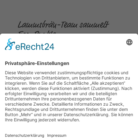
Lammsbräu-Team sammelt
Eco-Punkte
Gepostet am
16.04.2024