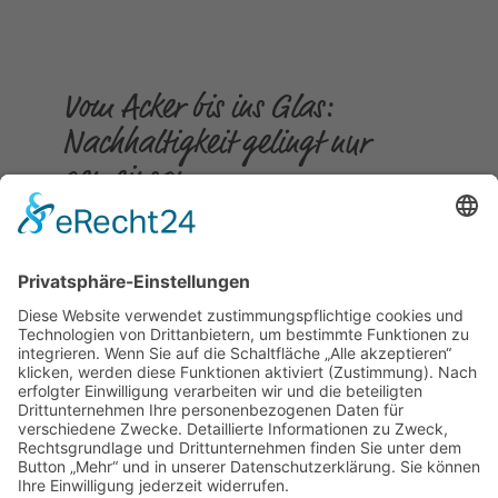
Vom Acker bis ins Glas:
Nachhaltigkeit gelingt nur
gemeinsam
Gepostet am
23.07.2026