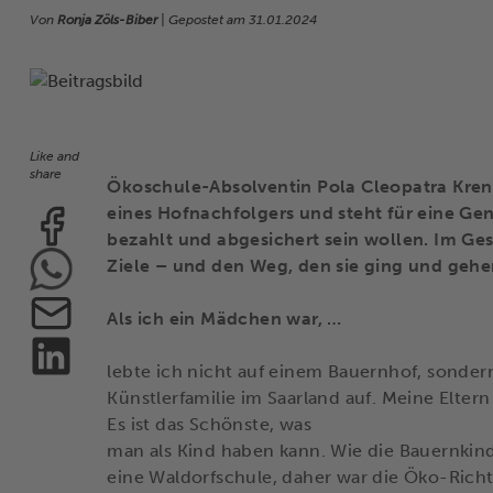
Von
Ronja Zöls-Biber
| Gepostet am
31.01.2024
Like and
share
Ökoschule-Absolventin Pola Cleopatra Krenke
eines Hofnachfolgers und steht für eine Gen
bezahlt und abgesichert sein wollen. Im Ge
Ziele – und den Weg, den sie ging und gehen
Als ich ein Mädchen war, …
lebte ich nicht auf einem Bauernhof, sonder
Künstlerfamilie im Saarland auf. Meine Eltern
Es ist das Schönste, was
man als Kind haben kann. Wie die Bauernkinder
eine Waldorfschule, daher war die Öko-Richt