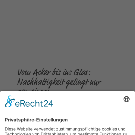
Vom Acker bis ins Glas:
Nachhaltigkeit gelingt nur
gemeinsam
Gepostet am
23.07.2026