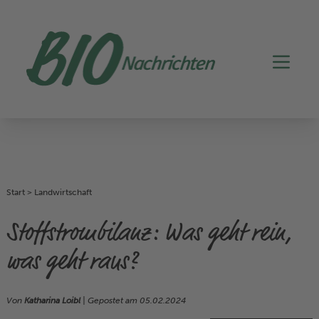
Start
>
Landwirtschaft
Stoffstrombilanz: Was geht rein,
was geht raus?
Von
Katharina Loibl
| Gepostet am
05.02.2024