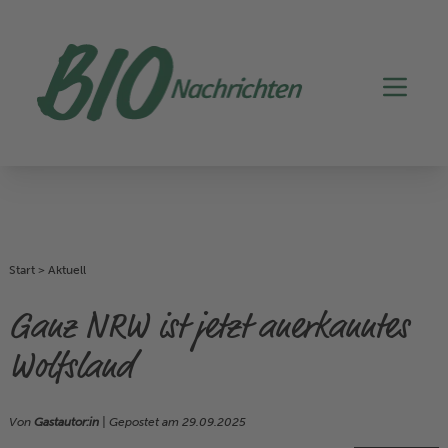
Start
>
Aktuell
Ganz NRW ist jetzt anerkanntes
Wolfsland
Von
Gastautor:in
| Gepostet am
29.09.2025