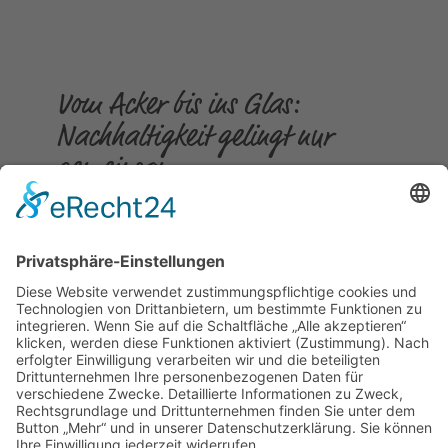
Vom Acker bis ins Glas:
Nachhaltigkeit gelingt nur
gemeinsam
Gepostet am
23.07.2026