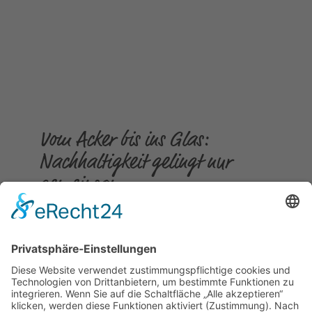
Vom Acker bis ins Glas:
Nachhaltigkeit gelingt nur
gemeinsam
Gepostet am
23.07.2026