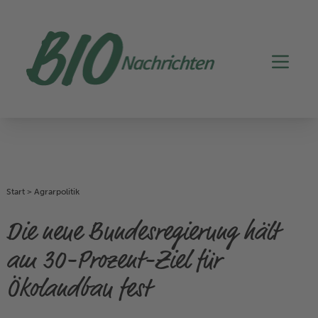
Start
>
Agrarpolitik
Die neue Bundesregierung hält
am 30-Prozent-Ziel für
Ökolandbau fest