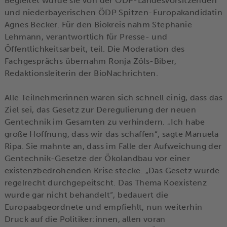
Begleitet wurde sie von der ÖDP-Landesvorsitzenden
und niederbayerischen ÖDP Spitzen-Europakandidatin
Agnes Becker. Für den Biokreis nahm Stephanie
Lehmann, verantwortlich für Presse- und
Öffentlichkeitsarbeit, teil. Die Moderation des
Fachgesprächs übernahm Ronja Zöls-Biber,
Redaktionsleiterin der BioNachrichten.
Alle Teilnehmerinnen waren sich schnell einig, dass das
Ziel sei, das Gesetz zur Deregulierung der neuen
Gentechnik im Gesamten zu verhindern. „Ich habe
große Hoffnung, dass wir das schaffen“, sagte Manuela
Ripa. Sie mahnte an, dass im Falle der Aufweichung der
Gentechnik-Gesetze der Ökolandbau vor einer
existenzbedrohenden Krise stecke. „Das Gesetz wurde
regelrecht durchgepeitscht. Das Thema Koexistenz
wurde gar nicht behandelt“, bedauert die
Europaabgeordnete und empfiehlt, nun weiterhin
Druck auf die Politiker:innen, allen voran