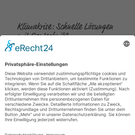
Klimakrise: Schnelle Lösungen
mit Gentechnik?
Gepostet am
14.02.2023